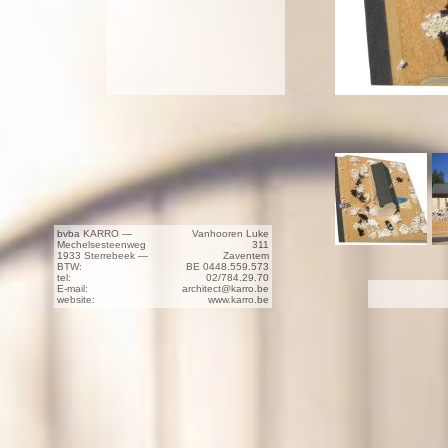
bvba KARRO —
Vanhooren Luke
Mechelsesteenweg
311
1933 Sterrebeek —
Zaventem
BTW:
BE 0448.559.573
tel:
02/784.29.70
E-mail:
architect@karro.be
website:
www.karro.be